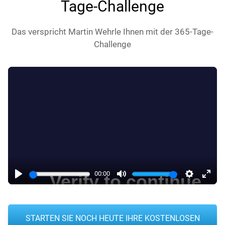
Tage-Challenge
Das verspricht Martin Wehrle Ihnen mit der 365-Tage-
Challenge
00:00
Play
Mute
Settings
Enter
fulls
STARTEN SIE NOCH HEUTE IHRE KOSTENLOSEN