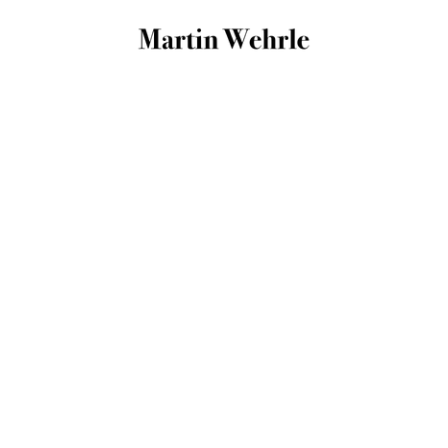
365-Tage-Challenge
Wie Sie mit nur 3 Minuten Aufwand
pro Tag Ihr Leben komplett verändern
und Ihre Träume verwirklichen.
Wollen Sie erreichen, wovon andere nur
träumen? Wollen Sie über sich hinauswachsen
und Ihre Ziele diszipliniert verfolgen? Dann ist
diese Challenge ideal für Sie. Top-Coach
Martin Wehrle inspiriert Sie 365 Mal im Jahr,